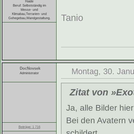
Haide
Beruf: Selbstständig im
Messe- und
Klimabau,Terrarien- und
Tanio
Gehegebau,Wandgestaltung.
DocNovsek
Montag, 30. Janu
Administrator
Zitat von »Ex
Ja, alle Bilder hi
Bei den Avatern ve
Beiträge: 1 716
schildert.