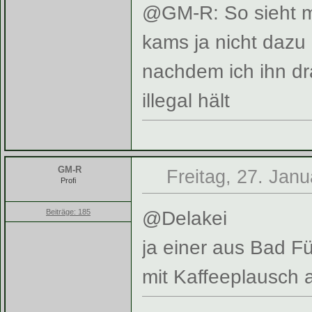
@GM-R: So sieht m
kams ja nicht daz
nachdem ich ihn dr
illegal hält
GM-R
Freitag, 27. Janu
Profi
@Delakei
Beiträge: 185
ja einer aus Bad F
mit Kaffeeplausch 